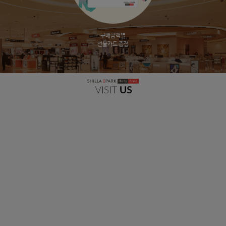
럭셔리 워치
구매금액별
신규회원
즉시 할인
선불카드 증정
웰컴 기프트